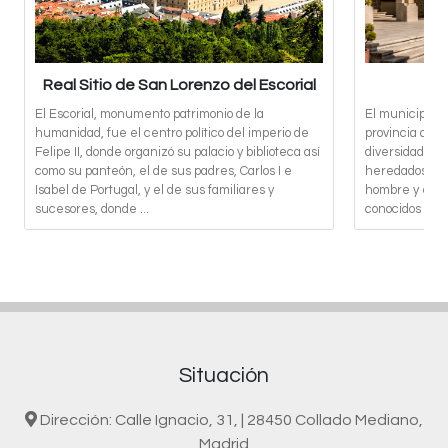
Real Sitio de San Lorenzo del Escorial
El Escorial, monumento patrimonio de la
El municipio d
humanidad, fue el centro político del imperio de
provincia de 
Felipe II, donde organizó su palacio y biblioteca así
diversidad de 
como su panteón, el de sus padres, Carlos I e
heredados de s
Isabel de Portugal, y el de sus familiares y
hombre y el me
sucesores, donde ...
conocidos y c
Situación
Dirección: Calle Ignacio, 31, | 28450 Collado Mediano,
Madrid