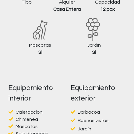
Tipo
Alquiler
Capacidad
Casa Entera
12 pax
Mascotas
Jardín
Si
Si
Equipamiento
Equipamiento
interior
exterior
Calefacción
Barbacoa
Chimenea
Buenas vistas
Mascotas
Jardín
Sala de juegos